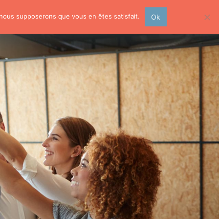
, nous supposerons que vous en êtes satisfait.
Ok
rmations pour professionnels
Planning
Contact